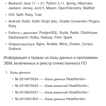
Backend:
Java 17 — 21, Python 3.11, Spring, Hibernate,
Jackson, Jersey, Junit 5, Maven, OpenTelemetry, Skaffold
IOS:
Swift, Ruby, Tuist
Android:
Kotlin, Kotlin Script (kts), Gradle Convention Plugins,
Ruby
Работа с данными:
PostgreSQL, Scylla, Redis, ClickHouse,
Elasticsearch, Kafka, Hadoop, Flink, Spark
Инфраструктура:
Nginx, Ansible, MinIo, Docker, Consul,
Grafana
Информация о правах на базы данных и программах
ЭВМ, включенных в реестр отечественного ПО
Базы данных
№ 2019670024 — «База данных HeadHunter»
№ 2019670023 — «База вакансий HeadHunter»
№ 2018620237 — «База вакансий HeadHunter»
№ 2015621803 — «База данных HeadHunter»