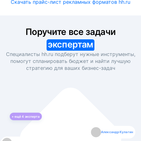
Скачать прайс-лист рекламных форматов hh.ru
Поручите все задачи
экспертам
Специалисты hh.ru подберут нужные инструменты,
помогут спланировать бюджет и найти лучшую
стратегию для ваших
бизнес-задач
+ ещё
4
эксперта
Екатерина Лазаренко
Александр Кулагин
Даниил Макаров
Борис Кашко
Юлия Изоитко