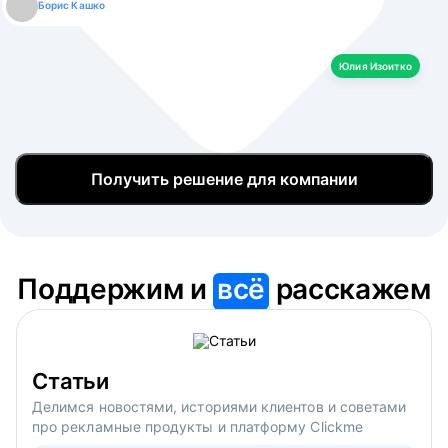
Борис Кашко
Юлия Изоитко
Александр Кулагин
Даниил Макаров
Екатерина Лазаренко
Юлия Изоитко
Получить решение для компании
Поддержим и
всё
расскажем
Статьи
Делимся новостями, историями клиентов и советами
про рекламные продукты и платформу Clickme