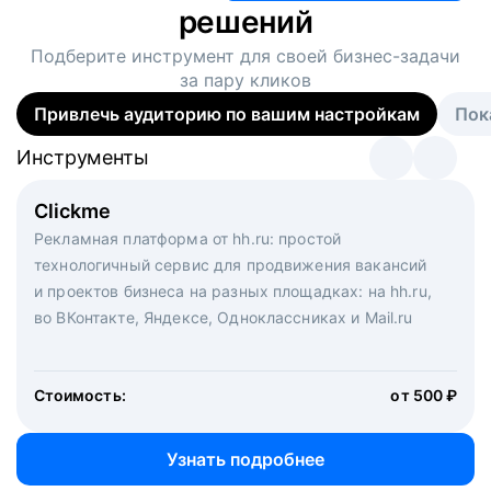
решений
Подберите инструмент для своей
бизнес-задачи
за пару кликов
Привлечь аудиторию по вашим настройкам
Пок
Инструменты
Инструменты
Инструменты
Виртуальный рекрутер
Clickme
Вакансия дня
Массовый подбор под ключ. Решите, сколько
Рекламная платформа от hh.ru: простой
Рекламный формат для вакансий на главной странице
кандидатов и когда вам нужно, и за дело возьмутся
технологичный сервис для продвижения вакансий
hh.ru. Увеличивает количество откликов
маркетологи, рекрутеры и проектные менеджеры
и проектов бизнеса на разных площадках: на hh.ru,
hh.ru с целым набором digital-инструментов
во ВКонтакте, Яндексе, Одноклассниках и Mail.ru
Стоимость:
от 200 000 ₽
Узнать подробнее
Стоимость:
от 500 ₽
Узнать подробнее
Узнать подробнее