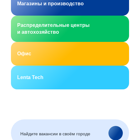
Магазины и производство
Распределительные центры
и автохозяйство
Офис
Lenta Tech
Москва
Санкт-Петербург
Екатеринбург
Новосибирск
Горно-Алтайск
Барнаул
Благовещенск
Архангельск
(Амурская область)
Астрахань
Белгород