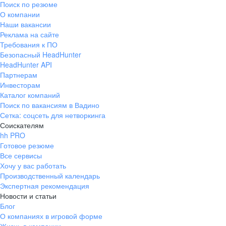
Поиск по резюме
Краснознаменск
Ладушкин
(Калининградская
О компании
область)
Наши вакансии
Мамоново
Неман
Реклама на сайте
Требования к ПО
Нестеров
Озерск
Безопасный HeadHunter
(Калининградская
область)
HeadHunter API
Партнерам
Пионерский
Полесск
Инвесторам
Правдинск
Светлогорск
Каталог компаний
(Калининградская
Поиск по вакансиям в Вадино
область)
Сетка: соцсеть для нетворкинга
Светлый
Славск
Соискателям
Советск
Черняховск
hh PRO
(Калининградская
Готовое резюме
область)
Все сервисы
Республика Коми
Воркута
Хочу у вас работать
Вуктыл
Емва
Производственный календарь
Экспертная рекомендация
Инта
Микунь
Новости и статьи
Печора
Сосногорск
Блог
Усинск
Ухта
О компаниях в игровой форме
Новгородская
Боровичи