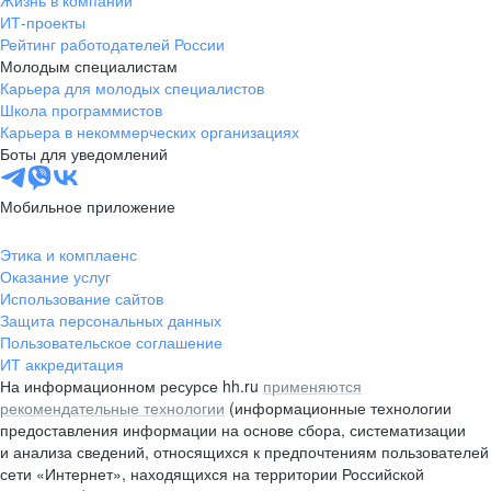
Жизнь в компании
область
ИТ-проекты
Рейтинг работодателей России
Валдай
Малая Вишера
Молодым специалистам
Окуловка
Пестово
Карьера для молодых специалистов
Сольцы
Старая Русса
Школа программистов
Карьера в некоммерческих организациях
Холм
Чудово
Боты для уведомлений
Мурманская область
Апатиты
Гаджиево
Заозерск
Мобильное приложение
Заполярный
Кандалакша
Кировск (Мурманская
Ковдор
Этика и комплаенс
область)
Оказание услуг
Кола
Мончегорск
Использование сайтов
Защита персональных данных
Оленегорск
Островной
Пользовательское соглашение
Полярные Зори
Полярный
ИТ аккредитация
Североморск
Снежногорск
На информационном ресурсе hh.ru
применяются
Республика Карелия
Беломорск
рекомендательные технологии
(информационные технологии
предоставления информации на основе сбора, систематизации
Кемь
Кондопога
и анализа сведений, относящихся к предпочтениям пользователей
Костомукша
Лахденпохья
сети «Интернет», находящихся на территории Российской
Медвежьегорск
Олонец