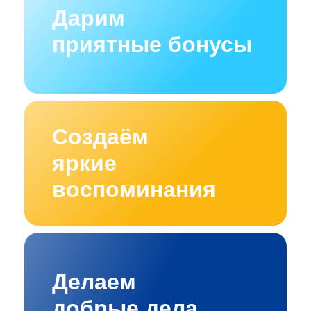
Дарим
приятные бонусы
Создаём
яркие
воспоминания
Делаем
добрые дела