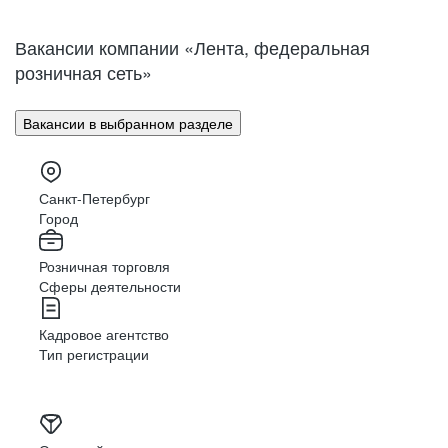
Нижний Новгород
Великий Новгород
Омск
Орел
Вакансии компании «Лента, федеральная
Оренбург
Пенза
розничная сеть»
Пермь
Петрозаводск
Псков
Ростов-на-Дону
Вакансии в выбранном разделе
Рязань
Самара
Саратов
Якутск
Южно-Сахалинск
Владикавказ
Санкт-Петербург
Смоленск
Ставрополь
Город
Тамбов
Казань
Розничная торговля
Тверь
Томск
Сферы деятельности
Кызыл
Тула
Тюмень
Ижевск
Кадровое агентство
Ульяновск
Уфа
Тип регистрации
Хабаровск
Абакан
Челябинск
Грозный
Чита
Чебоксары
Ярославль
Луганск