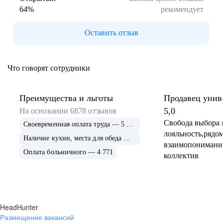
64
%
рекомендует
Буркина Фасо
Минск
Гомель
Могилев
Оставить отзыв
Витебск
Гродно
Брест
Архангельская
область
Что говорят сотрудники
Каргополь
Коряжма
Котлас
Мезень
Мирный
Новодвинск
Преимущества и льготы
Продавец унив
(Архангельская
5,0
На основании
6878
отзывов
область)
Свобода выбора 
Своевременная оплата труда — 5 675
Няндома
Онега
лояльность,рядом
Северодвинск
Сольвычегодск
Наличие кухни, места для обеда — 4 999
взаимопонимани
Шенкурск
Калининградская
Оплата больничного — 4 771
коллектив
область
Багратионовск
Балтийск
Гвардейск
Гурьевск
(Калининградская
область)
HeadHunter
Гусев
Зеленоградск
Размещение вакансий