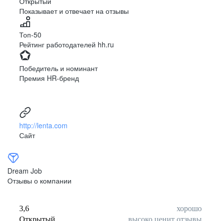
Открытый
Показывает и отвечает на отзывы
Луцк
Севастополь
Симферополь
Сумы
Топ-50
Тернополь
Ужгород
Рейтинг работодателей hh.ru
Харьков
Херсон
Хмельницкий
Черкассы
Победитель и номинант
Черновцы
Чернигов
Премия HR-бренд
Ленинградская
Ханты-Мансийск
область
Тольятти
Дудинка
(Красноярский край)
http://lenta.com
Тура (Красноярский
Агинское
Сайт
край)
(Забайкальский АО)
Усть-Ордынский
Палана
Анадырь
Сочи
Dream Job
Норильск
Дзержинск
Отзывы о компании
(Нижегородская
область)
Арзамас
Саров
3,6
хорошо
Обнинск
Салехард
Открытый
высоко ценит отзывы