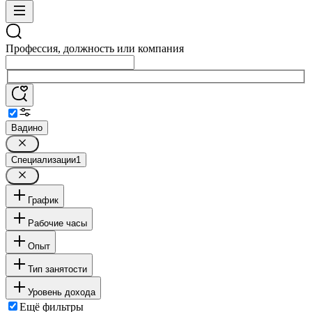
Профессия, должность или компания
Вадино
Специализации
1
График
Рабочие часы
Опыт
Тип занятости
Уровень дохода
Ещё фильтры